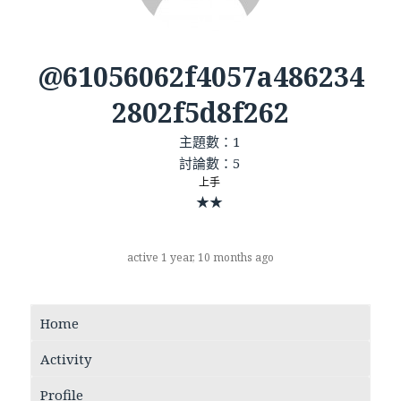
@61056062f4057a486234
2802f5d8f262
主題數：1
討論數：5
上手
★★
active 1 year, 10 months ago
Home
Activity
Profile