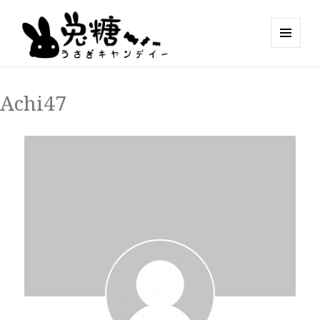
MENU
AND
WIDGETS
Achi47