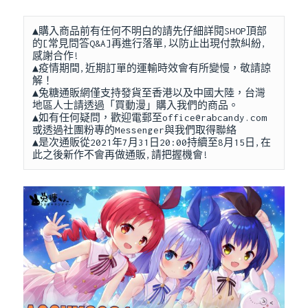
▲購入商品前有任何不明白的請先仔細詳閱SHOP頂部
的[常見問答Q&A]再進行落單,以防止出現付款糾紛,
感謝合作!

▲疫情期間,近期訂單的運輸時效會有所變慢，敬請諒
解！

▲兔糖通販網僅支持發貨至香港以及中國大陸，台灣
地區人士請透過「買動漫」購入我們的商品。

▲如有任何疑問，歡迎電郵至
office@rabcandy.com
或透過社團粉專的Messenger與我們取得聯絡

▲是次通販從2021年7月31日20:00持續至8月15日,在
此之後新作不會再做通販,請把握機會!