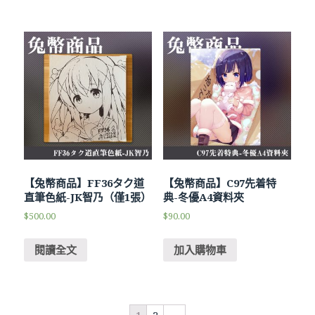
【兔幣商品】FF36タク道
【兔幣商品】C97先着特
直筆色紙-JK智乃（僅1張）
典-冬優A4資料夾
$
500.00
$
90.00
閱讀全文
加入購物車