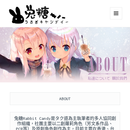
MENU
AND
WIDGETS
ABOUT
兔糖Rabbit Candy是タク道為主執筆者的多人協同創
作組織，社團主要以二創蘿莉角色（芳文系作品、
PCR等）及原創角色創作為主，目前主要在香港、台