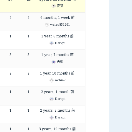
麥茶
2
2
6 months, 1 week 前
water851261
1
1
1 year, 6 months 前
Darkpi
3
3
1 year, 7 months 前
天藍
2
2
1 year, 10 months 前
Achi47
1
1
2 years, 1 month 前
Darkpi
1
1
2 years, 2 months 前
Darkpi
1
1
3 years, 10 months 前