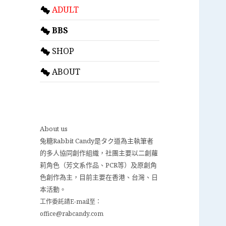
ADULT
BBS
SHOP
ABOUT
About us
兔糖Rabbit Candy是タク道為主執筆者
的多人協同創作組織，社團主要以二創蘿
莉角色（芳文系作品、PCR等）及原創角
色創作為主，目前主要在香港、台灣、日
本活動。
工作委託請E-mail至：
office@rabcandy.com