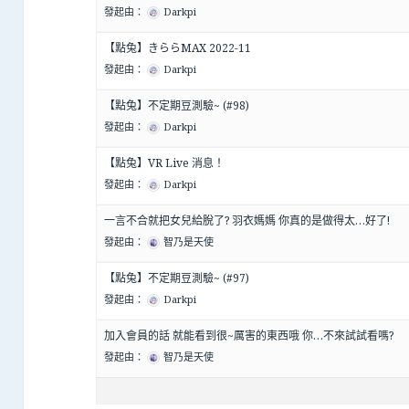
發起由：
Darkpi
【點兔】きららMAX 2022-11
發起由：
Darkpi
【點兔】不定期豆測驗~ (#98)
發起由：
Darkpi
【點兔】VR Live 消息！
發起由：
Darkpi
一言不合就把女兒給脫了? 羽衣媽媽 你真的是做得太…好了!
發起由：
智乃是天使
【點兔】不定期豆測驗~ (#97)
發起由：
Darkpi
加入會員的話 就能看到很~厲害的東西哦 你…不來試試看嗎?
發起由：
智乃是天使