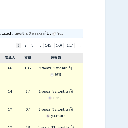
updated
7 months, 3 weeks 前
by
Yui
.
1
2
3
…
145
146
147
→
參與人
文章
最末篇
66
106
2 years, 1 month 前
鮮柚
14
17
4 years, 8 months 前
Darkpi
17
97
2 years, 3 months 前
yuumama
17
28
4 years, 11 months 前