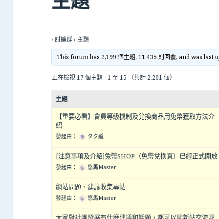
›
討論群
›
主題
This forum has 2,199 個主題, 11,435 則回覆, and was last 
正在檢視 17 個主題 - 1 至 15 （共計 2,201 個）
主題
【重要必看】會員等級機制及兌換商品用兔幣獲取方法介
紹
發起由：
タク道
[注意事項及介紹]兔幣SHOP（兔幣兌換頁）已經正式開放
發起由：
悠馬Master
網站問題、建議收集專帖
發起由：
悠馬Master
大家對社團發展有什麼建議和話題，都可以開新帖交流喔