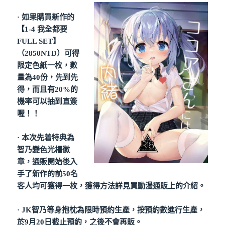
· 如果購買新作的
【1-4 我全都要
FULL SET】
（2850NTD）可得
限定色紙一枚，數
量為40份，先到先
得，而且有20%的
機率可以抽到直簽
喔！！
· 本次先着特典為
智乃變色光柵徽
章，通販開始後入
手了新作的前50名
客人均可獲得一枚，獲得方法詳見買動漫通販上的介紹。
· JK智乃等身抱枕為限時預約生產，按預約數進行生產，
於9月20日截止預約，之後不會再販。