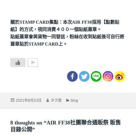
關於STAMP CARD集點：本次AIR FF38採用【點數貼
紙】的方式，視同消費４００一個貼紙蓋章。
貼紙蓋章會與貨物一同發送，粉絲在收到貼紙後可自行將
蓋章貼於STAMP CARD上。
3+
Posted
Author
Categories
2021年8月23日
タク道
blog
on
8 thoughts on “AIR FF38社團聯合通販祭 販售
目錄公開”